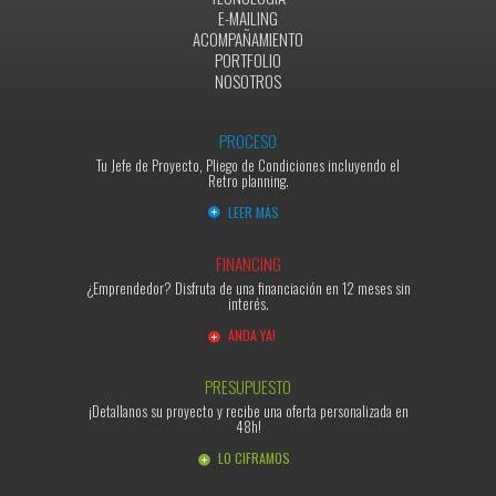
E-MAILING
ACOMPAÑAMIENTO
PORTFOLIO
NOSOTROS
PROCESO
Tu Jefe de Proyecto, Pliego de Condiciones incluyendo el
Retro planning.
LEER MÁS
FINANCING
¿Emprendedor? Disfruta de una financiación en 12 meses sin
interés.
ANDA YA!
PRESUPUESTO
¡Detallanos su proyecto y recibe una oferta personalizada en
48h!
LO CIFRAMOS