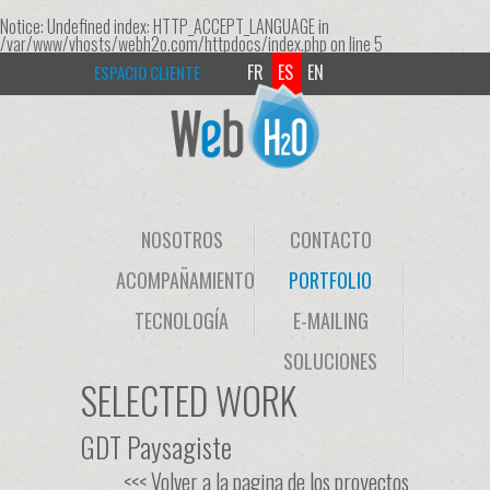
Notice
: Undefined index: HTTP_ACCEPT_LANGUAGE in
/var/www/vhosts/webh2o.com/httpdocs/index.php
on line
5
FR
ES
EN
ESPACIO CLIENTE
NOSOTROS
CONTACTO
ACOMPAÑAMIENTO
PORTFOLIO
TECNOLOGÍA
E-MAILING
SOLUCIONES
SELECTED WORK
GDT Paysagiste
<<< Volver a la pagina de los proyectos