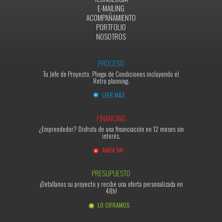
E-MAILING
ACOMPAÑAMIENTO
PORTFOLIO
NOSOTROS
PROCESO
Tu Jefe de Proyecto, Pliego de Condiciones incluyendo el
Retro planning.
LEER MÁS
FINANCING
¿Emprendedor? Disfruta de una financiación en 12 meses sin
interés.
ANDA YA!
PRESUPUESTO
¡Detallanos su proyecto y recibe una oferta personalizada en
48h!
LO CIFRAMOS