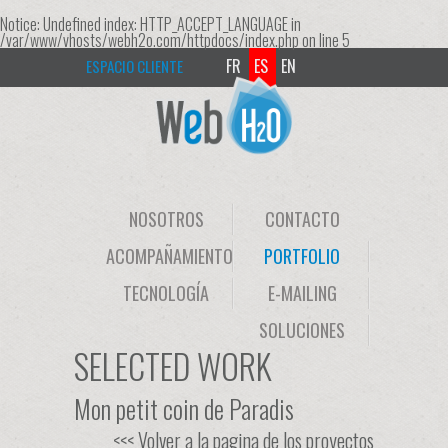
Notice
: Undefined index: HTTP_ACCEPT_LANGUAGE in
/var/www/vhosts/webh2o.com/httpdocs/index.php
on line
5
FR
ES
EN
ESPACIO CLIENTE
NOSOTROS
CONTACTO
ACOMPAÑAMIENTO
PORTFOLIO
TECNOLOGÍA
E-MAILING
SOLUCIONES
SELECTED WORK
Mon petit coin de Paradis
<<< Volver a la pagina de los proyectos