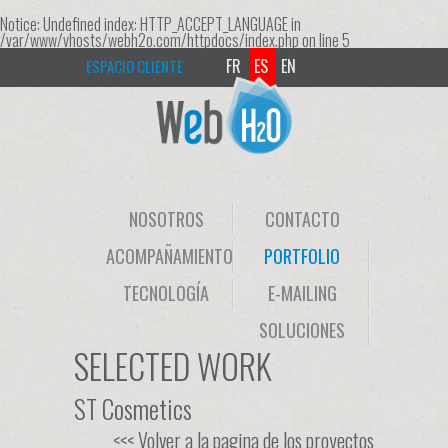
Notice
: Undefined index: HTTP_ACCEPT_LANGUAGE in
/var/www/vhosts/webh2o.com/httpdocs/index.php
on line
5
FR
ES
EN
ESPACIO CLIENTE
NOSOTROS
CONTACTO
ACOMPAÑAMIENTO
PORTFOLIO
TECNOLOGÍA
E-MAILING
SOLUCIONES
SELECTED WORK
ST Cosmetics
<<< Volver a la pagina de los proyectos