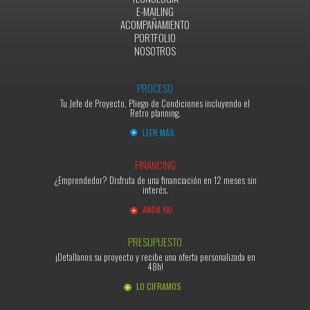
E-MAILING
ACOMPAÑAMIENTO
PORTFOLIO
NOSOTROS
PROCESO
Tu Jefe de Proyecto, Pliego de Condiciones incluyendo el
Retro planning.
LEER MÁS
FINANCING
¿Emprendedor? Disfruta de una financiación en 12 meses sin
interés.
ANDA YA!
PRESUPUESTO
¡Detallanos su proyecto y recibe una oferta personalizada en
48h!
LO CIFRAMOS